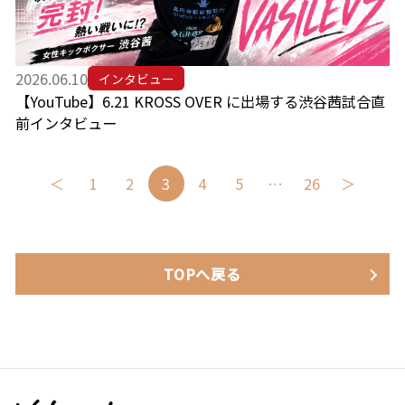
2026.06.10
インタビュー
【YouTube】6.21 KROSS OVER に出場する渋谷茜試合直
前インタビュー
投
＜
1
2
3
4
5
…
26
＞
稿
の
ペ
ー
ジ
送
TOPへ戻る
り