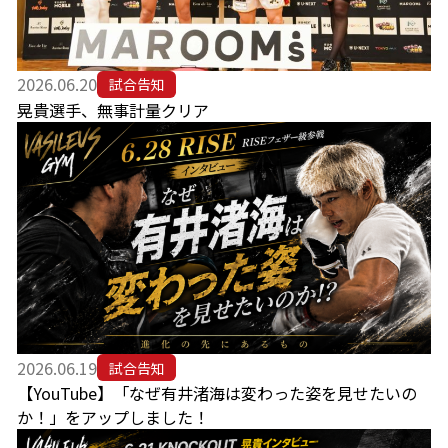
2026.06.20
試合告知
晃貴選手、無事計量クリア
2026.06.19
試合告知
【YouTube】「なぜ有井渚海は変わった姿を見せたいの
か！」をアップしました！