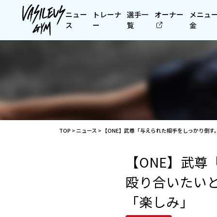
ニュー
トレーナ
選手一
オーナー
メニュ
ス
ー
覧
金
TOP
>
ニュース
>
【ONE】武尊「与えられた相手をしっかり倒
【ONE】武
殴り合いたい
「楽しみ」