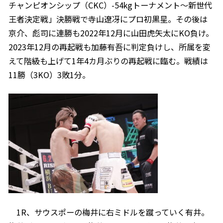
チャンピオンシップ（CKC）-54kgトーナメント～新世代
王者決定戦」決勝戦で寺山遼冴にプロ初黒星。その後は
京介、彪司に連勝も2022年12月に山田虎矢太にKO負け。
2023年12月の再起戦も加藤有吾に判定負けし、所属を変
えて階級も上げて1年4カ月ぶりの再起戦に臨む。戦績は
11勝（3KO）3敗1分。
1R、サウスポーの梅井に右ミドルを蹴っていく有井。