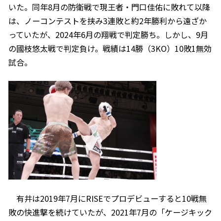
いた。同年8月の防衛戦で現王者・門口佳佑に敗れて以降
は、ノーコンテストを挟み3連敗と約2年勝利から遠ざか
っていたが、2024年6月の翔戦で判定勝ち。しかし、9月
の國枝悠太戦で判定負け。戦績は14勝（3KO）10敗1無効
試合。
有井は2019年7月にRISEでプロデビューすると10戦無
敗の快進撃を続けていたが、2021年7月の「ケージキック