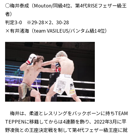
○梅井泰成（Mouton/同級4位、第4代RISEフェザー級王
者）
判定3-0 ※29-28×2、30-28
×有井渚海（team VASILEUS/バンタム級14位）
梅井は、柔道とレスリングをバックボーンに持ちTEAM
TEPPENに移籍してからは4連勝を飾り、2022年3月に平
野凌我との王座決定戦を制して第4代フェザー級王座に就