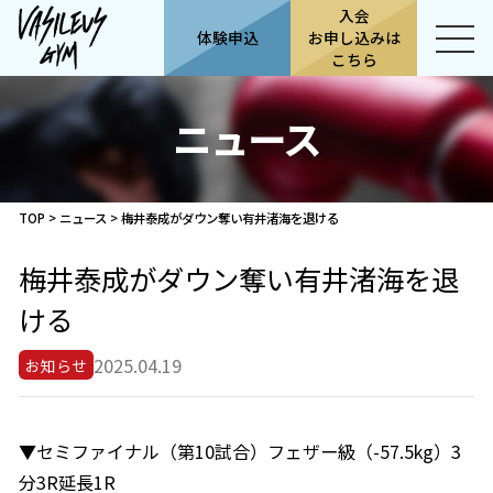
入会
体験申込
お申し込みは
こちら
ニュース
TOP
>
ニュース
>
梅井泰成がダウン奪い有井渚海を退ける
梅井泰成がダウン奪い有井渚海を退
ける
2025.04.19
お知らせ
▼セミファイナル（第10試合）フェザー級（-57.5kg）3
分3R延長1R