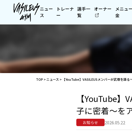
ニュー
トレーナ
選手一
オーナー
メニュ
ス
ー
覧
金
TOP
>
ニュース
>
【YouTube】VASILEUSメンバーが武尊
【YouTube
子に密着～を
2026.05.22
お知らせ