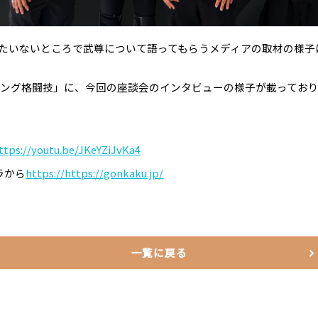
、武尊たいないところで武尊について語ってもらうメディアの取材の様
「ゴング格闘技」に、今回の座談会のインタビューの様子が載ってお
ttps://youtu.be/JKeYZiJvKa4
ラから
https://https://gonkaku.jp/
一覧に戻る