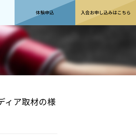
わ
体験申込
入会
お申し込みは
こちら
～メディア取材の様