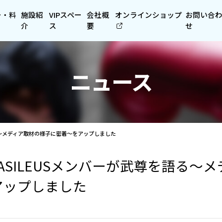
ー・料
施設紹
VIPスペー
会社概
オンラインショップ
お問い合
介
ス
要
せ
ニュース
を語る～メディア取材の様子に密着～をアップしました
】VASILEUSメンバーが武尊を語る
アップしました