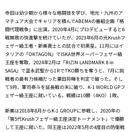
寺田は幼少期から様々な格闘技を学び、地元・九州のア
マチュア大会でキャリアを積んでABEMAの番組企画『格
闘代理戦争』に出演。2020年4月にプロデビューすると6
戦無敗の快進撃を続けていたが、2023年6月の元Krushフ
ェザー級王者・新美貴士との試合で初黒星。11月にはイ
タリアの『OKTAGON』でISKA世界スーパーフェザー級
王座を奪取、2024年2月は『RIZIN LANDMARK 8 in
SAGA』で冨永武聖から1RでTKO勝ちを奪うと、7月に挑
戦者の最有力候補だった兼田将暉を判定で破った。そし
て9月、軍司泰斗を延長戦の末に破り、K-1 WORLD GPフ
ェザー級王座に就いている。戦績は10勝（4KO）1敗。
新美は2018年8月からK-1 GROUPに参戦し、2020年の
「第5代Krushフェザー級王座決定トーナメント」で優勝
して王座に就いた。同王座は2022年5月の4度目の防衛戦