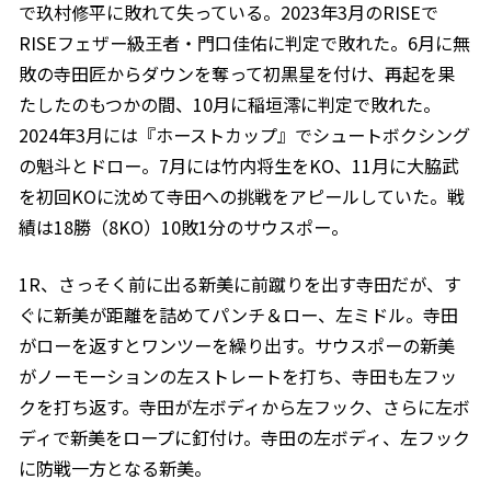
で玖村修平に敗れて失っている。2023年3月のRISEで
RISEフェザー級王者・門口佳佑に判定で敗れた。6月に無
敗の寺田匠からダウンを奪って初黒星を付け、再起を果
たしたのもつかの間、10月に稲垣澪に判定で敗れた。
2024年3月には『ホーストカップ』でシュートボクシング
の魁斗とドロー。7月には竹内将生をKO、11月に大脇武
を初回KOに沈めて寺田への挑戦をアピールしていた。戦
績は18勝（8KO）10敗1分のサウスポー。
1R、さっそく前に出る新美に前蹴りを出す寺田だが、す
ぐに新美が距離を詰めてパンチ＆ロー、左ミドル。寺田
がローを返すとワンツーを繰り出す。サウスポーの新美
がノーモーションの左ストレートを打ち、寺田も左フッ
クを打ち返す。寺田が左ボディから左フック、さらに左ボ
ディで新美をロープに釘付け。寺田の左ボディ、左フック
に防戦一方となる新美。