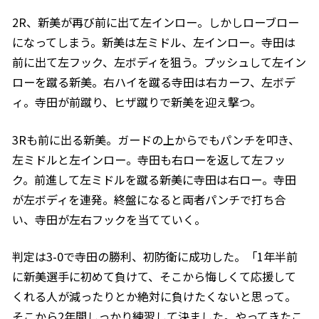
2R、新美が再び前に出て左インロー。しかしローブロー
になってしまう。新美は左ミドル、左インロー。寺田は
前に出て左フック、左ボディを狙う。プッシュして左イン
ローを蹴る新美。右ハイを蹴る寺田は右カーフ、左ボデ
ィ。寺田が前蹴り、ヒザ蹴りで新美を迎え撃つ。
3Rも前に出る新美。ガードの上からでもパンチを叩き、
左ミドルと左インロー。寺田も右ローを返して左フッ
ク。前進して左ミドルを蹴る新美に寺田は右ロー。寺田
が左ボディを連発。終盤になると両者パンチで打ち合
い、寺田が左右フックを当てていく。
判定は3-0で寺田の勝利、初防衛に成功した。「1年半前
に新美選手に初めて負けて、そこから悔しくて応援して
くれる人が減ったりとか絶対に負けたくないと思って。
そこから2年間しっかり練習して決ました。やってきたこ