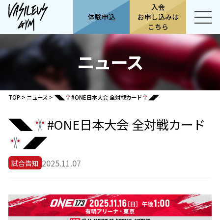
入会
体験申込
お申し込みは
こちら
ニュース
TOP
>
ニュース
>
◥◣
#ONE日本大会 全対戦カード
◢◤
◥◣
#ONE日本大会 全対戦カード
◢◤
2025.11.07
試合告知